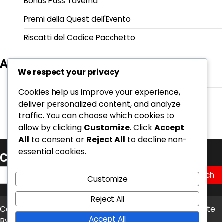
Bonus Pass Taverna
Premi della Quest dell'Evento
Riscatti del Codice Pacchetto
Archivio
We respect your privacy
March 2026
Cookies help us improve your experience,
February 2026
deliver personalized content, and analyze
traffic. You can choose which cookies to
allow by clicking
Customize
. Click
Accept
All
to consent or
Reject All
to decline non-
essential cookies.
Cerca
Search
Customize
for:
Reject All
Copyright © 2026
wucfutsal2018.com
Theme: News Bite
Accept All
By
Artify Themes
.