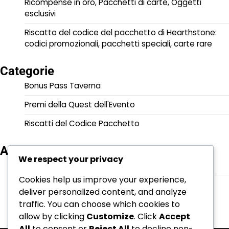
Ricompense in oro, Pacchetti di carte, Oggetti
esclusivi
Riscatto del codice del pacchetto di Hearthstone:
codici promozionali, pacchetti speciali, carte rare
Categorie
Bonus Pass Taverna
Premi della Quest dell'Evento
Riscatti del Codice Pacchetto
Archivio
We respect your privacy
March 2026
Cookies help us improve your experience,
February 2026
deliver personalized content, and analyze
traffic. You can choose which cookies to
allow by clicking
Customize
. Click
Accept
All
to consent or
Reject All
to decline non-