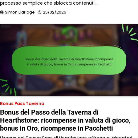
processo semplice che sblocca contenuti…
Simon Eldridge
25/02/2026
Bonus Pass Taverna
Bonus del Passo della Taverna di
Hearthstone: ricompense in valuta di gioco,
bonus in Oro, ricompense in Pacchetti