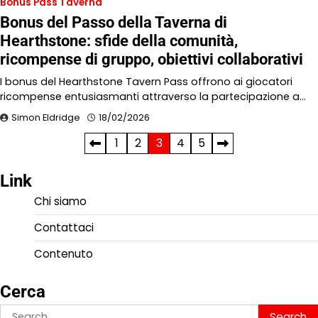
Bonus Pass Taverna
Bonus del Passo della Taverna di
Hearthstone: sfide della comunità,
ricompense di gruppo, obiettivi collaborativi
I bonus del Hearthstone Tavern Pass offrono ai giocatori
ricompense entusiasmanti attraverso la partecipazione a…
Simon Eldridge
18/02/2026
Posts
1
2
3
4
5
pagination
Link
Chi siamo
Contattaci
Contenuto
Cerca
Search