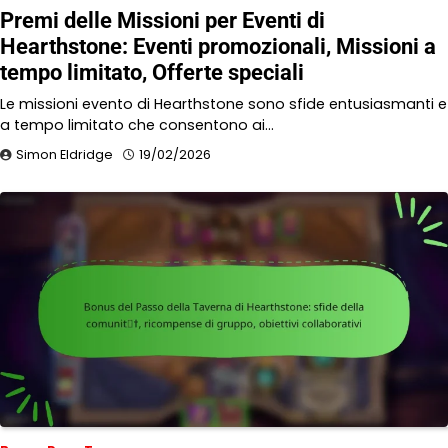
Premi delle Missioni per Eventi di
Hearthstone: Eventi promozionali, Missioni a
tempo limitato, Offerte speciali
Le missioni evento di Hearthstone sono sfide entusiasmanti e
a tempo limitato che consentono ai…
Simon Eldridge
19/02/2026