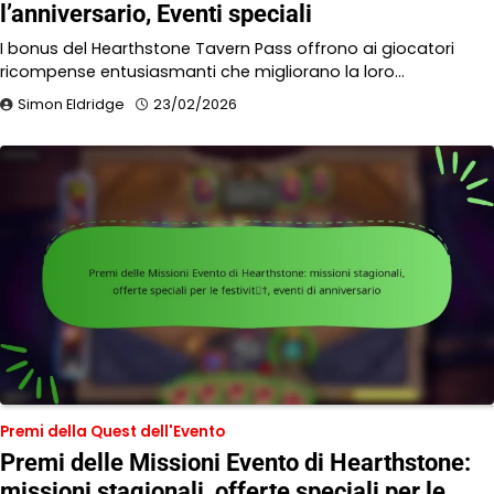
l’anniversario, Eventi speciali
I bonus del Hearthstone Tavern Pass offrono ai giocatori
ricompense entusiasmanti che migliorano la loro…
Simon Eldridge
23/02/2026
Premi della Quest dell'Evento
Premi delle Missioni Evento di Hearthstone:
missioni stagionali, offerte speciali per le