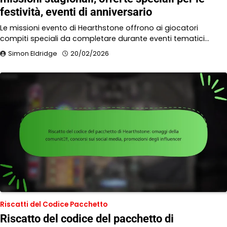
festività, eventi di anniversario
Le missioni evento di Hearthstone offrono ai giocatori
compiti speciali da completare durante eventi tematici…
Simon Eldridge
20/02/2026
Riscatti del Codice Pacchetto
Riscatto del codice del pacchetto di