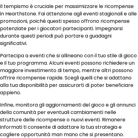
Il tempismo è cruciale per massimizzare le ricompense
in Hearthstone. Fai attenzione agli eventi stagionali e alle
promozioni, poiché questi spesso offrono ricompense
potenziate per i giocatori partecipanti. Impegnarsi
durante questi periodi può portare a guadagni
significativi.
Partecipa a eventi che si allineano con il tuo stile di gioco
e il tuo programma. Alcuni eventi possono richiedere un
maggiore investimento di tempo, mentre altri possono
offrire ricompense rapide. Scegli quelli che si adattano
alla tua disponibilità per assicurarti di poter beneficiare
appieno.
Infine, monitora gli aggiornamenti del gioco e gli annunci
della comunità per eventuali cambiamenti nelle
strutture delle ricompense o nuovi eventi. Rimanere
informati ti consente di adattare la tua strategia e
cogliere opportunità man mano che si presentano.