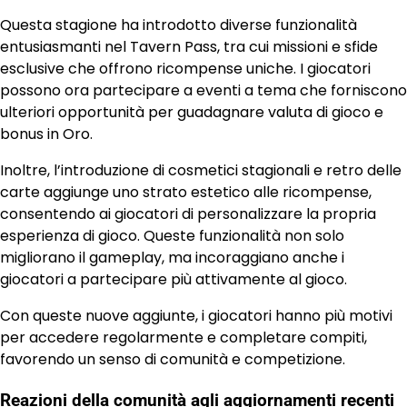
Questa stagione ha introdotto diverse funzionalità
entusiasmanti nel Tavern Pass, tra cui missioni e sfide
esclusive che offrono ricompense uniche. I giocatori
possono ora partecipare a eventi a tema che forniscono
ulteriori opportunità per guadagnare valuta di gioco e
bonus in Oro.
Inoltre, l’introduzione di cosmetici stagionali e retro delle
carte aggiunge uno strato estetico alle ricompense,
consentendo ai giocatori di personalizzare la propria
esperienza di gioco. Queste funzionalità non solo
migliorano il gameplay, ma incoraggiano anche i
giocatori a partecipare più attivamente al gioco.
Con queste nuove aggiunte, i giocatori hanno più motivi
per accedere regolarmente e completare compiti,
favorendo un senso di comunità e competizione.
Reazioni della comunità agli aggiornamenti recenti