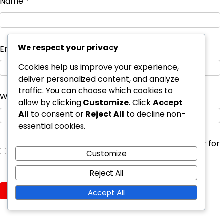
Name
*
We respect your privacy
Email
*
Cookies help us improve your experience,
deliver personalized content, and analyze
traffic. You can choose which cookies to
Website
allow by clicking
Customize
. Click
Accept
All
to consent or
Reject All
to decline non-
essential cookies.
Save my name, email, and website in this browser for
Customize
the next time I comment.
Reject All
Accept All