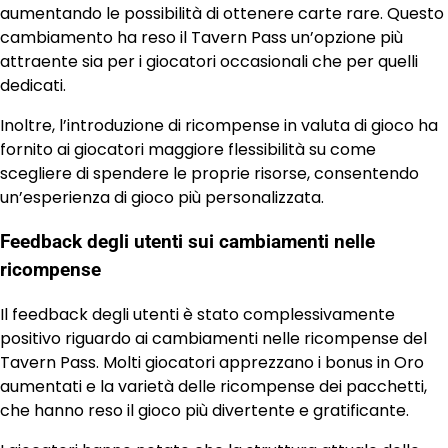
aumentando le possibilità di ottenere carte rare. Questo
cambiamento ha reso il Tavern Pass un’opzione più
attraente sia per i giocatori occasionali che per quelli
dedicati.
Inoltre, l’introduzione di ricompense in valuta di gioco ha
fornito ai giocatori maggiore flessibilità su come
scegliere di spendere le proprie risorse, consentendo
un’esperienza di gioco più personalizzata.
Feedback degli utenti sui cambiamenti nelle
ricompense
Il feedback degli utenti è stato complessivamente
positivo riguardo ai cambiamenti nelle ricompense del
Tavern Pass. Molti giocatori apprezzano i bonus in Oro
aumentati e la varietà delle ricompense dei pacchetti,
che hanno reso il gioco più divertente e gratificante.