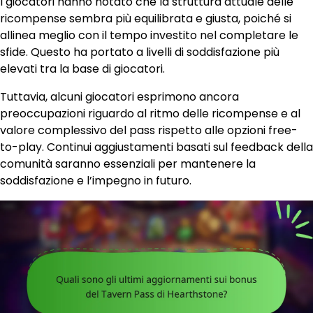
I giocatori hanno notato che la struttura attuale delle
ricompense sembra più equilibrata e giusta, poiché si
allinea meglio con il tempo investito nel completare le
sfide. Questo ha portato a livelli di soddisfazione più
elevati tra la base di giocatori.
Tuttavia, alcuni giocatori esprimono ancora
preoccupazioni riguardo al ritmo delle ricompense e al
valore complessivo del pass rispetto alle opzioni free-
to-play. Continui aggiustamenti basati sul feedback della
comunità saranno essenziali per mantenere la
soddisfazione e l’impegno in futuro.