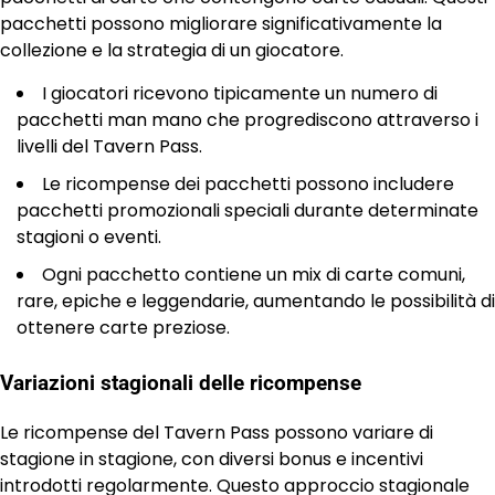
pacchetti possono migliorare significativamente la
collezione e la strategia di un giocatore.
I giocatori ricevono tipicamente un numero di
pacchetti man mano che progrediscono attraverso i
livelli del Tavern Pass.
Le ricompense dei pacchetti possono includere
pacchetti promozionali speciali durante determinate
stagioni o eventi.
Ogni pacchetto contiene un mix di carte comuni,
rare, epiche e leggendarie, aumentando le possibilità di
ottenere carte preziose.
Variazioni stagionali delle ricompense
Le ricompense del Tavern Pass possono variare di
stagione in stagione, con diversi bonus e incentivi
introdotti regolarmente. Questo approccio stagionale