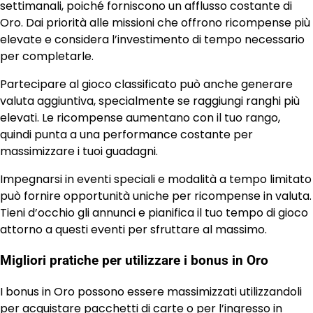
settimanali, poiché forniscono un afflusso costante di
Oro. Dai priorità alle missioni che offrono ricompense più
elevate e considera l’investimento di tempo necessario
per completarle.
Partecipare al gioco classificato può anche generare
valuta aggiuntiva, specialmente se raggiungi ranghi più
elevati. Le ricompense aumentano con il tuo rango,
quindi punta a una performance costante per
massimizzare i tuoi guadagni.
Impegnarsi in eventi speciali e modalità a tempo limitato
può fornire opportunità uniche per ricompense in valuta.
Tieni d’occhio gli annunci e pianifica il tuo tempo di gioco
attorno a questi eventi per sfruttare al massimo.
Migliori pratiche per utilizzare i bonus in Oro
I bonus in Oro possono essere massimizzati utilizzandoli
per acquistare pacchetti di carte o per l’ingresso in