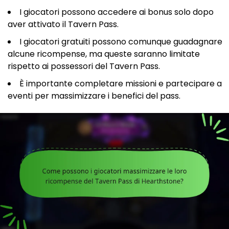
I giocatori possono accedere ai bonus solo dopo
aver attivato il Tavern Pass.
I giocatori gratuiti possono comunque guadagnare
alcune ricompense, ma queste saranno limitate
rispetto ai possessori del Tavern Pass.
È importante completare missioni e partecipare a
eventi per massimizzare i benefici del pass.