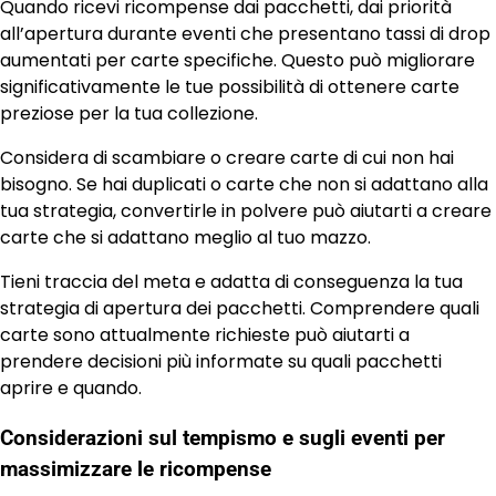
Quando ricevi ricompense dai pacchetti, dai priorità
all’apertura durante eventi che presentano tassi di drop
aumentati per carte specifiche. Questo può migliorare
significativamente le tue possibilità di ottenere carte
preziose per la tua collezione.
Considera di scambiare o creare carte di cui non hai
bisogno. Se hai duplicati o carte che non si adattano alla
tua strategia, convertirle in polvere può aiutarti a creare
carte che si adattano meglio al tuo mazzo.
Tieni traccia del meta e adatta di conseguenza la tua
strategia di apertura dei pacchetti. Comprendere quali
carte sono attualmente richieste può aiutarti a
prendere decisioni più informate su quali pacchetti
aprire e quando.
Considerazioni sul tempismo e sugli eventi per
massimizzare le ricompense