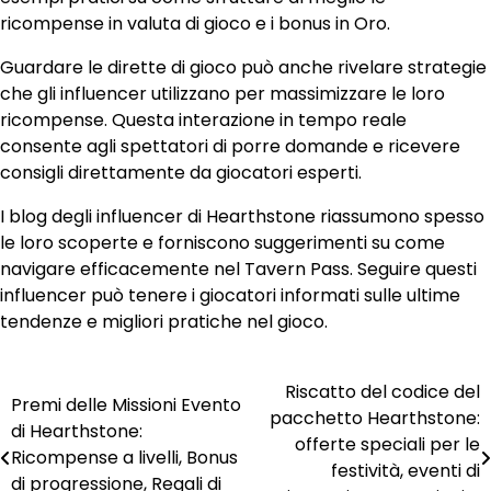
ricompense in valuta di gioco e i bonus in Oro.
Guardare le dirette di gioco può anche rivelare strategie
che gli influencer utilizzano per massimizzare le loro
ricompense. Questa interazione in tempo reale
consente agli spettatori di porre domande e ricevere
consigli direttamente da giocatori esperti.
I blog degli influencer di Hearthstone riassumono spesso
le loro scoperte e forniscono suggerimenti su come
navigare efficacemente nel Tavern Pass. Seguire questi
influencer può tenere i giocatori informati sulle ultime
tendenze e migliori pratiche nel gioco.
Riscatto del codice del
Post
Premi delle Missioni Evento
pacchetto Hearthstone:
di Hearthstone:
navigation
offerte speciali per le
Ricompense a livelli, Bonus
festività, eventi di
di progressione, Regali di