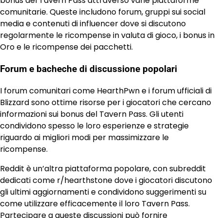
bonus del Tavern Pass attraverso varie piattaforme
comunitarie. Queste includono forum, gruppi sui social
media e contenuti di influencer dove si discutono
regolarmente le ricompense in valuta di gioco, i bonus in
Oro e le ricompense dei pacchetti.
Forum e bacheche di discussione popolari
I forum comunitari come HearthPwn e i forum ufficiali di
Blizzard sono ottime risorse per i giocatori che cercano
informazioni sui bonus del Tavern Pass. Gli utenti
condividono spesso le loro esperienze e strategie
riguardo ai migliori modi per massimizzare le
ricompense.
Reddit è un’altra piattaforma popolare, con subreddit
dedicati come r/hearthstone dove i giocatori discutono
gli ultimi aggiornamenti e condividono suggerimenti su
come utilizzare efficacemente il loro Tavern Pass.
Partecipare a queste discussioni può fornire