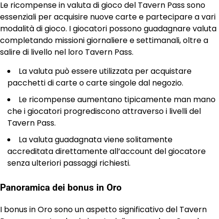
Le ricompense in valuta di gioco del Tavern Pass sono
essenziali per acquisire nuove carte e partecipare a vari
modalità di gioco. I giocatori possono guadagnare valuta
completando missioni giornaliere e settimanali, oltre a
salire di livello nel loro Tavern Pass.
La valuta può essere utilizzata per acquistare
pacchetti di carte o carte singole dal negozio.
Le ricompense aumentano tipicamente man mano
che i giocatori progrediscono attraverso i livelli del
Tavern Pass.
La valuta guadagnata viene solitamente
accreditata direttamente all’account del giocatore
senza ulteriori passaggi richiesti.
Panoramica dei bonus in Oro
I bonus in Oro sono un aspetto significativo del Tavern