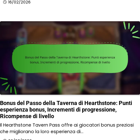
16/02/2026
Bonus del Passo della Taverna di Hearthstone: Punti
esperienza bonus, Incrementi di progressione,
Ricompense di livello
Il Hearthstone Tavern Pass offre ai giocatori bonus preziosi
che migliorano la loro esperienza di…