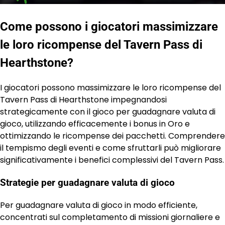
Come possono i giocatori massimizzare
le loro ricompense del Tavern Pass di
Hearthstone?
I giocatori possono massimizzare le loro ricompense del
Tavern Pass di Hearthstone impegnandosi
strategicamente con il gioco per guadagnare valuta di
gioco, utilizzando efficacemente i bonus in Oro e
ottimizzando le ricompense dei pacchetti. Comprendere
il tempismo degli eventi e come sfruttarli può migliorare
significativamente i benefici complessivi del Tavern Pass.
Strategie per guadagnare valuta di gioco
Per guadagnare valuta di gioco in modo efficiente,
concentrati sul completamento di missioni giornaliere e