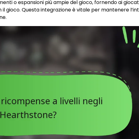
menti o espansioni più ampie del gioco, fornendo ai giocat
il gioco. Questa integrazione è vitale per mantenere l’in
ne.