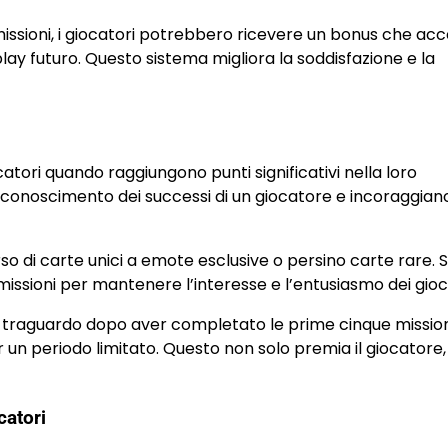
sioni, i giocatori potrebbero ricevere un bonus che acce
lay futuro. Questo sistema migliora la soddisfazione e la
atori quando raggiungono punti significativi nella loro
riconoscimento dei successi di un giocatore e incoraggian
o di carte unici a emote esclusive o persino carte rare. 
 missioni per mantenere l’interesse e l’entusiasmo dei gioc
 traguardo dopo aver completato le prime cinque mission
un periodo limitato. Questo non solo premia il giocatore
catori