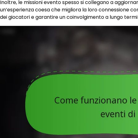
Inoltre, le missioni evento spesso si collegano a aggiorna
un’esperienza coesa che migliora la loro connessione con 
dei giocatori e garantire un coinvolgimento a lungo termi