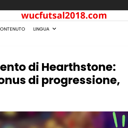
wucfutsal2018.com
ONTENUTO
LINGUA
vento di Hearthstone:
Bonus di progressione,