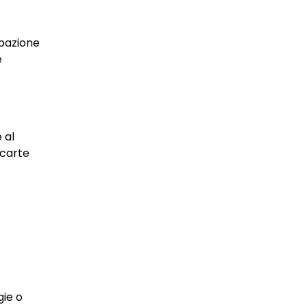
ipazione
e
 al
 carte
gie o