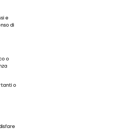
si e
enso di
co o
anza
tanti o
disfare