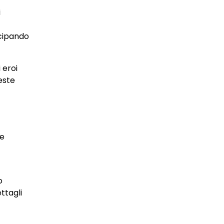
i
ecipando
 eroi
este
le
o
ttagli