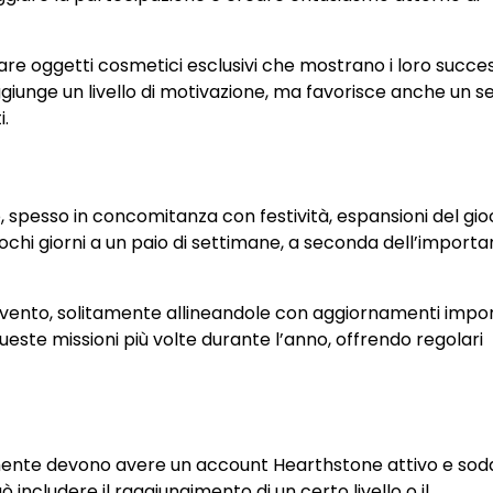
re oggetti cosmetici esclusivi che mostrano i loro succes
ggiunge un livello di motivazione, ma favorisce anche un s
i.
o, spesso in concomitanza con festività, espansioni del gio
ochi giorni a un paio di settimane, a seconda dell’import
ento, solitamente allineandole con aggiornamenti impor
ueste missioni più volte durante l’anno, offrendo regolari
almente devono avere un account Hearthstone attivo e sod
ò includere il raggiungimento di un certo livello o il