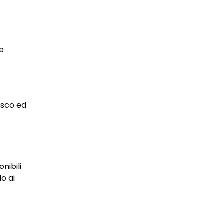
e
esco ed
nibili
o ai