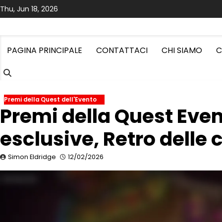
Skip
Thu, Jun 18, 2026
to
content
PAGINA PRINCIPALE
CONTATTACI
CHI SIAMO
C
Premi della Quest dell'Evento
Premi della Quest Even
esclusive, Retro delle 
Simon Eldridge
12/02/2026