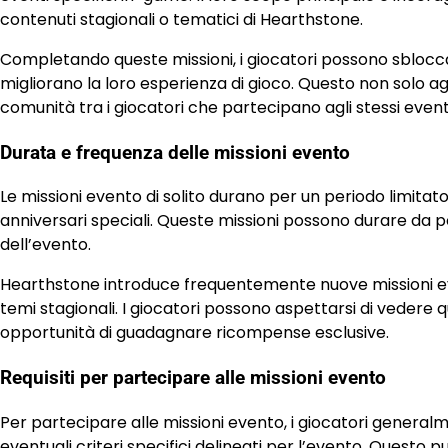
contenuti stagionali o tematici di Hearthstone.
Completando queste missioni, i giocatori possono sblocca
migliorano la loro esperienza di gioco. Questo non solo a
comunità tra i giocatori che partecipano agli stessi event
Durata e frequenza delle missioni evento
Le missioni evento di solito durano per un periodo limitat
anniversari speciali. Queste missioni possono durare da p
dell’evento.
Hearthstone introduce frequentemente nuove missioni ev
temi stagionali. I giocatori possono aspettarsi di vedere q
opportunità di guadagnare ricompense esclusive.
Requisiti per partecipare alle missioni evento
Per partecipare alle missioni evento, i giocatori gener
eventuali criteri specifici delineati per l’evento. Questo pu