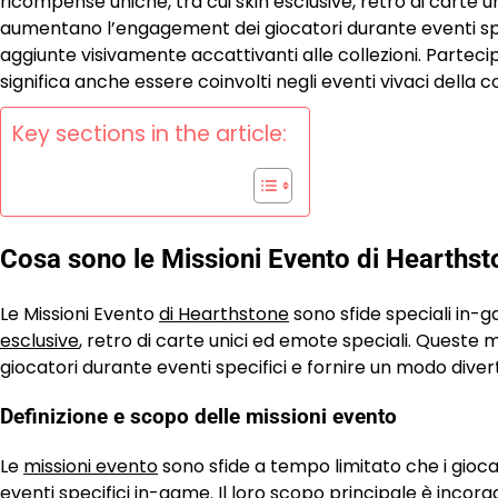
ricompense uniche, tra cui skin esclusive, retro di carte 
aumentano l’engagement dei giocatori durante eventi spec
aggiunte visivamente accattivanti alle collezioni. Parteci
significa anche essere coinvolti negli eventi vivaci della c
Key sections in the article:
Cosa sono le Missioni Evento di Hearths
Le Missioni Evento
di Hearthstone
sono sfide speciali in
esclusive
, retro di carte unici ed emote speciali. Quest
giocatori durante eventi specifici e fornire un modo dive
Definizione e scopo delle missioni evento
Le
missioni evento
sono sfide a tempo limitato che i gi
eventi specifici in-game. Il loro scopo principale è inco