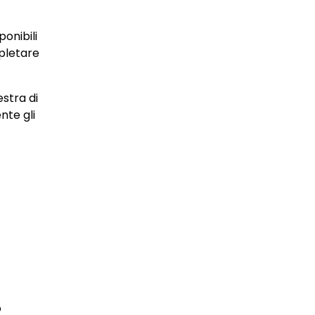
onibili
mpletare
estra di
nte gli
o