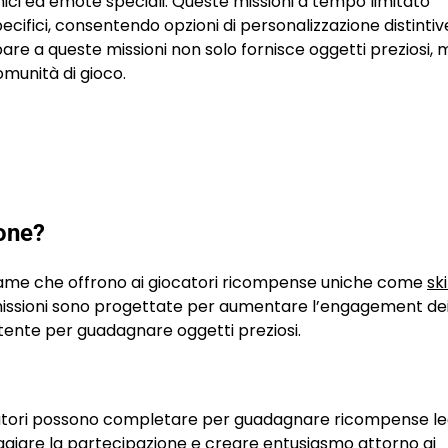
unici ed emote speciali. Queste missioni a tempo limitato
ifici, consentendo opzioni di personalizzazione distintiv
pare a queste missioni non solo fornisce oggetti preziosi, 
omunità di gioco.
tone?
-game che offrono ai giocatori ricompense uniche come
sk
e missioni sono progettate per aumentare l’engagement de
rtente per guadagnare oggetti preziosi.
ocatori possono completare per guadagnare ricompense l
raggiare la partecipazione e creare entusiasmo attorno ai