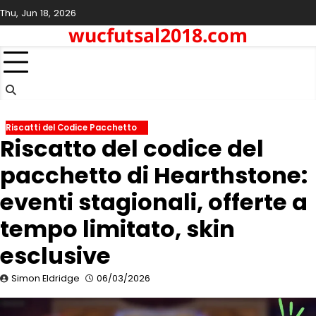
Skip
Thu, Jun 18, 2026
to
wucfutsal2018.com
content
Riscatti del Codice Pacchetto
Riscatto del codice del
pacchetto di Hearthstone:
eventi stagionali, offerte a
tempo limitato, skin
esclusive
Simon Eldridge
06/03/2026