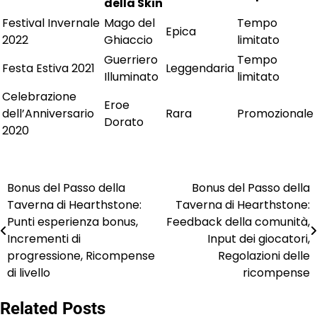
della Skin
Festival Invernale
Mago del
Tempo
Epica
2022
Ghiaccio
limitato
Guerriero
Tempo
Festa Estiva 2021
Leggendaria
Illuminato
limitato
Celebrazione
Eroe
dell’Anniversario
Rara
Promozionale
Dorato
2020
Bonus del Passo della
Bonus del Passo della
Post
Taverna di Hearthstone:
Taverna di Hearthstone:
navigation
Punti esperienza bonus,
Feedback della comunità,
Incrementi di
Input dei giocatori,
progressione, Ricompense
Regolazioni delle
di livello
ricompense
Related Posts