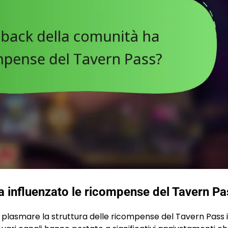
a influenzato le ricompense del Tavern Pa
l plasmare la struttura delle ricompense del Tavern Pass 