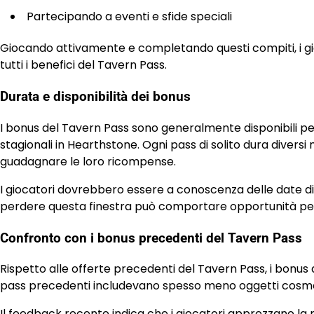
Partecipando a eventi e sfide speciali
Giocando attivamente e completando questi compiti, i g
tutti i benefici del Tavern Pass.
Durata e disponibilità dei bonus
I bonus del Tavern Pass sono generalmente disponibili per
stagionali in Hearthstone. Ogni pass di solito dura divers
guadagnare le loro ricompense.
I giocatori dovrebbero essere a conoscenza delle date di i
perdere questa finestra può comportare opportunità pe
Confronto con i bonus precedenti del Tavern Pass
Rispetto alle offerte precedenti del Tavern Pass, i bonus at
pass precedenti includevano spesso meno oggetti cosmet
Il feedback recente indica che i giocatori apprezzano la m