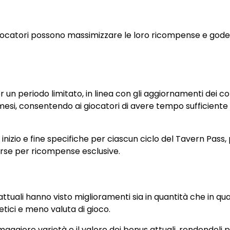
iocatori possono massimizzare le loro ricompense e gode
 un periodo limitato, in linea con gli aggiornamenti dei c
i mesi, consentendo ai giocatori di avere tempo sufficiente
nizio e fine specifiche per ciascun ciclo del Tavern Pass,
rse per ricompense esclusive.
tuali hanno visto miglioramenti sia in quantità che in quali
ici e meno valuta di gioco.
aggiore varietà e il valore dei bonus attuali, rendendoli p