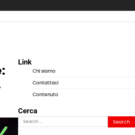
Link
:
Chi siamo
,
Contattaci
Contenuto
Cerca
Search
for: