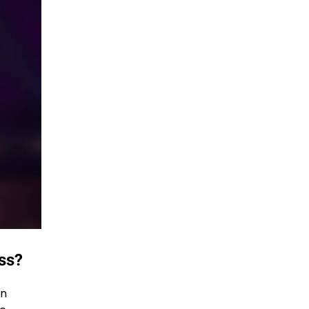
ss?
in